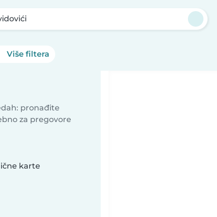
idovići
Više filtera
redah: pronađite
ebno za pregovore
lične karte