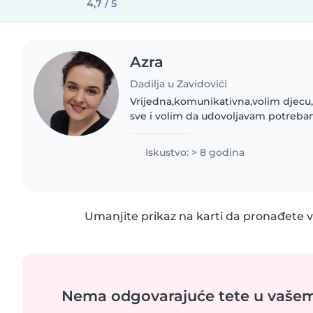
4,7 / 5
Azra
Dadilja u Zavidovići
Vrijedna,komunikativna,volim djec
sve i volim da udovoljavam potreba
Iskustvo: > 8 godina
Umanjite prikaz na karti da pronađete vi
Nema odgovarajuće tete u vaše