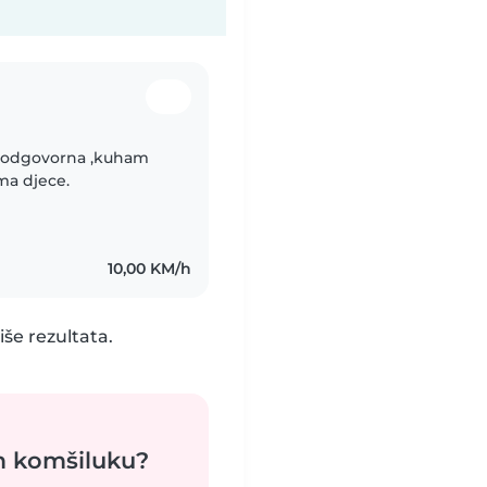
u,odgovorna ,kuham
ma djece.
10,00 KM/h
še rezultata.
m komšiluku?