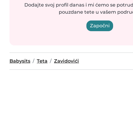
Dodajte svoj profil danas i mi ćemo se potr
pouzdane tete u vašem područ
Započni
Babysits
Teta
Zavidovići