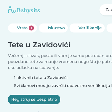
Zav
Vrsta
Iskustvo
Verifikacije
1
Tete u Zavidovići
Večernji izlazak, posao ili vam je samo potreban p
pouzdane tete za manje vremena nego što je potr
oko odlaska na spavanje.
1 aktivnih teta u Zavidovići
Svi članovi moraju završiti obaveznu verifikaciju 
Registruj se besplatno