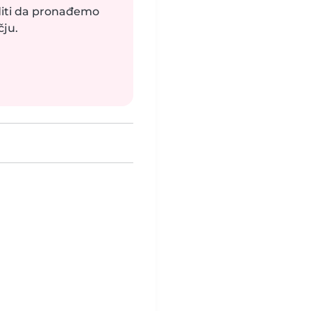
uditi da pronađemo
ju.