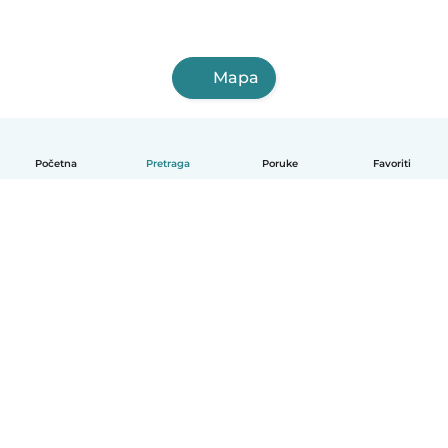
Mapa
Početna
Pretraga
Poruke
Favoriti
Bosanski
Kako radi
Pomoć
Uslovi i privatnost
Cijene
Podaci o kompaniji
Babysits za posao
Standardi zajednice