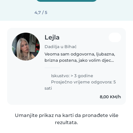
4,7 / 5
Lejla
Dadilja u Bihać
Veoma sam odgovorna, ljubazna,
brizna postena, jako volim djecu i
od malih nogu sam okruzena
djecom koja me isto toliko vole.
Iskustvo: > 3 godine
Studentica sam i vrlo rado bi mi
Prosječno vrijeme odgovora: 5
trebao posao pored
sati
8,00 KM/h
Umanjite prikaz na karti da pronađete više
rezultata.