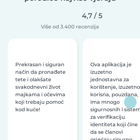
4,7 / 5
Više od 3.400 recenzija
Prekrasan i siguran
Ova aplikacija je
način da pronađete
izuzetno
tete i olakšate
jednostavna za
svakodnevni život
korištenje, izuzetno
majkama i očevima
korisna, pouzdana,
koji trebaju pomoć
ima mnogo
kod kuće!
sigurnosnih i siste
za verifikaciju
identiteta koji čine
da se članovi
osjećaju sigurno.