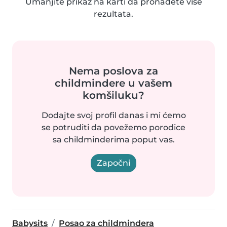
Umanjite prikaz na karti da pronađete više
rezultata.
Nema poslova za
childmindere u vašem
komšiluku?
Dodajte svoj profil danas i mi ćemo
se potruditi da povežemo porodice
sa childminderima poput vas.
Započni
Babysits
Posao za childmindera