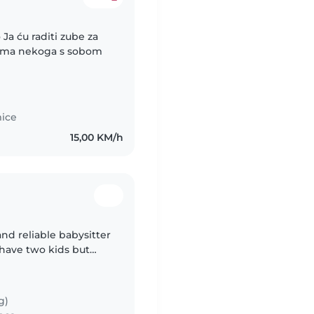
Ja ću raditi zube za
da ima nekoga s sobom
mice
15,00 KM/h
and reliable babysitter
 have two kids but
 this year, while the
g)