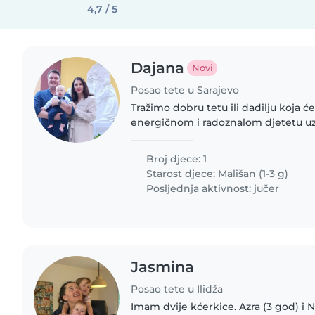
4,7 / 5
Dajana
Novi
Posao tete u Sarajevo
Tražimo dobru tetu ili dadilju koja ć
energičnom i radoznalom djetetu uz
Morate biti spremni za specijalne p
djecu sa šećernom..
Broj djece: 1
Starost djece:
Mališan (1-3 g)
Posljednja aktivnost: jučer
Jasmina
Posao tete u Ilidža
Imam dvije kćerkice. Azra (3 god) i Ne