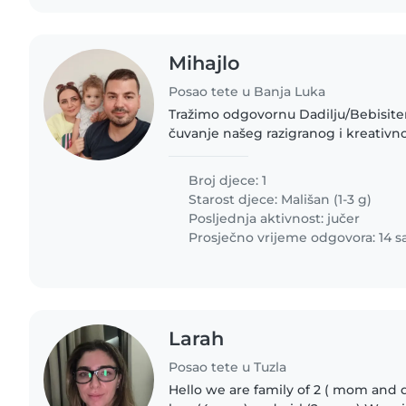
Mihajlo
Posao tete u Banja Luka
Tražimo odgovornu Dadilju/Bebisite
čuvanje našeg razigranog i kreativn
Potrebna jeste da boravak uključuje i
kreativne aktivnosti. Radno..
Broj djece: 1
Starost djece:
Mališan (1-3 g)
Posljednja aktivnost: jučer
Prosječno vrijeme odgovora: 14 sa
Larah
Posao tete u Tuzla
Hello we are family of 2 ( mom and 