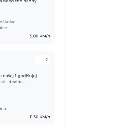
of August
dškolac
mice
5,00 KM/h
2
 našoj 1-godišnjoj
sti. Idealna
stva u ovom poslu.
icu
11,30 KM/h