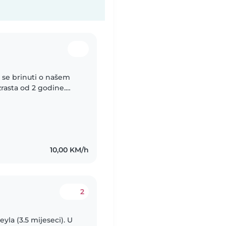
e se brinuti o našem
rasta od 2 godine.
otrebe, posebno za
10,00 KM/h
2
yla (3.5 mijeseci). U