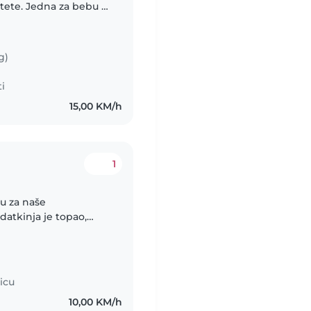
e tete. Jedna za bebu a
 na Ilidži. Teta 1:
g)
i
15,00 KM/h
1
ju za naše
atkinja je topao,
om u brigovanju o
.
icu
10,00 KM/h