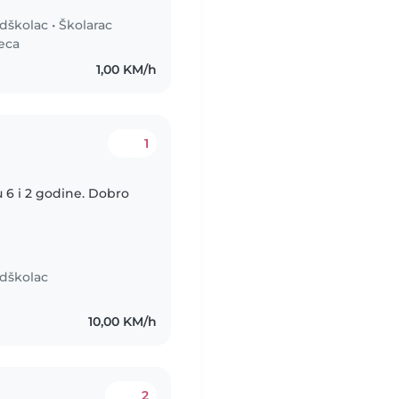
dškolac
•
Školarac
seca
1,00 KM/h
1
ju 6 i 2 godine. Dobro
dškolac
10,00 KM/h
2