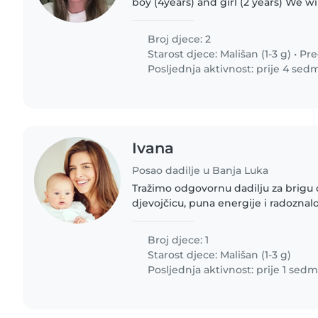
boy (4years) and girl (2 years) We will need the nanny
from the 16th of July until the 31st 
Broj djece: 2
Starost djece:
Mališan (1-3 g)
•
Pre
Posljednja aktivnost: prije 4 sed
Ivana
Posao dadilje u Banja Luka
Tražimo odgovornu dadilju za brigu o
djevojčicu, puna energije i radoznalo
kandidatkinja trebala bi da ima isku
Radno vrijeme ponedjeljak-petak..
Broj djece: 1
Starost djece:
Mališan (1-3 g)
Posljednja aktivnost: prije 1 sedm