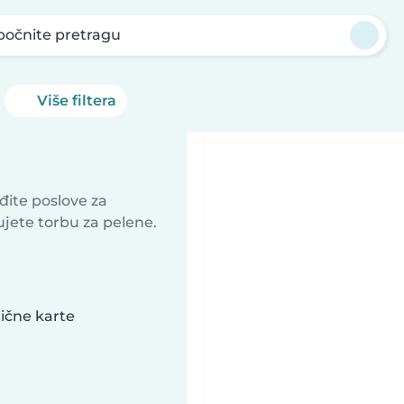
počnite pretragu
Više filtera
ađite poslove za
ujete torbu za pelene.
lične karte