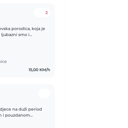
2
vska porodica, koja je
 ljubazni smo i
govoroti i rijesiti.
mice
15,00 KM/h
 djece na duži period
om i pouzdanom
iod (do 2 g.) preuzela