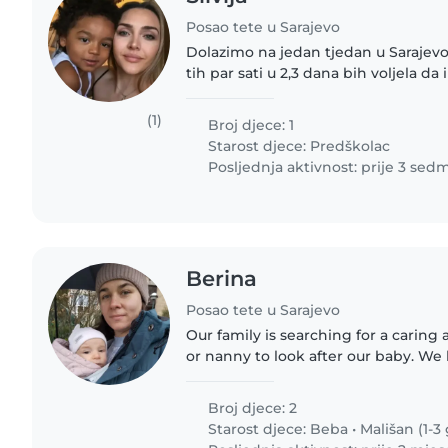
Posao tete u Sarajevo
Dolazimo na jedan tjedan u Sarajevo 
tih par sati u 2,3 dana bih voljela 
(1)
Broj djece: 1
Starost djece:
Predškolac
Posljednja aktivnost: prije 3 sed
Berina
Posao tete u Sarajevo
Our family is searching for a caring 
or nanny to look after our baby. We
one will need nanny from September
toddler goes..
Broj djece: 2
Starost djece:
Beba
•
Mališan (1-3 