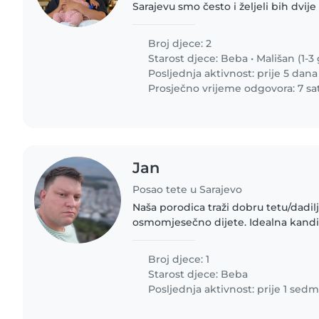
Sarajevu smo često i željeli bih dvij
druga ua malu Azru. Ovaj put boravimo
Ima..
Broj djece: 2
Starost djece:
Beba
•
Mališan (1-3 
Posljednja aktivnost: prije 5 dana
Prosječno vrijeme odgovora: 7 sat
Jan
Posao tete u Sarajevo
Naša porodica traži dobru tetu/dadil
osmomjesečno dijete. Idealna kandid
ljubazan i prijatan čovjek s iskustv
bebama. Pristupačnost i kilometraža.
Broj djece: 1
Starost djece:
Beba
Posljednja aktivnost: prije 1 sedm