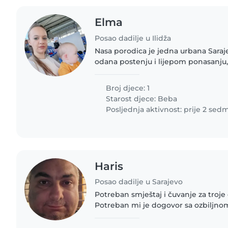
Elma
Posao dadilje u Ilidža
Nasa porodica je jedna urbana Saraje
odana postenju i lijepom ponasanju,
pristojni ljudi s kojima se sve moze do
Kada nas upoznate..
Broj djece: 1
Starost djece:
Beba
Posljednja aktivnost: prije 2 sed
Haris
Posao dadilje u Sarajevo
Potreban smještaj i čuvanje za troje
Potreban mi je dogovor sa ozbiljn
osobom/dadiljom koja bi na duži per
svakodnevnu brigu..