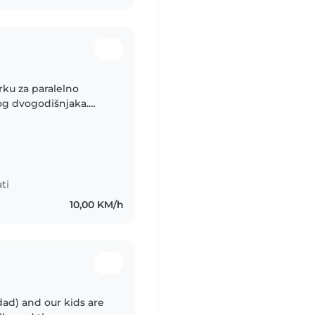
rku za paralelno
og dvogodišnjaka.
gru, igranje i
ti
10,00 KM/h
dad) and our kids are