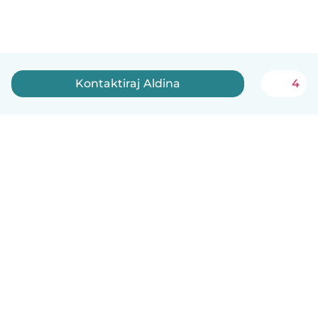
Kontaktiraj Aldina
4
Bosanski
Kako radi
Pomoć
Uslovi i privatnost
Cijene
Podaci o kompaniji
Babysits za posao
Standardi zajednice