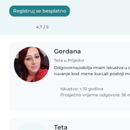
Registruj se besplatno
4,7 / 5
Gordana
Teta u Prijedor
Odgovorna,ozbilja imam iskustva u c
cuvanje kod mene kuci,ali postoji 
za cuvanje kod vas .
Iskustvo: > 10 godina
Prosječno vrijeme odgovora: 36 
Teta