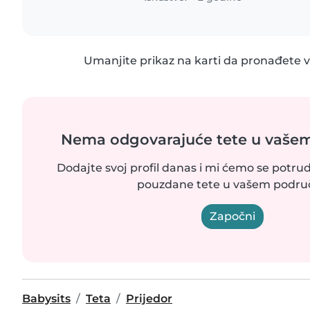
Umanjite prikaz na karti da pronađete vi
Nema odgovarajuće tete u vaše
Dodajte svoj profil danas i mi ćemo se potr
pouzdane tete u vašem područ
Započni
Babysits
Teta
Prijedor