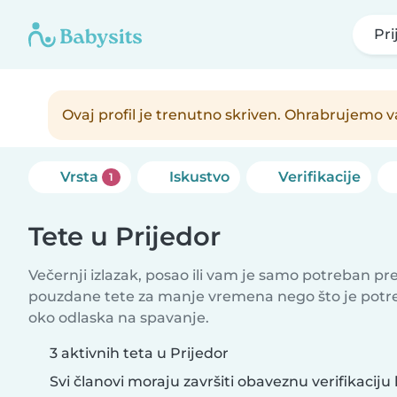
Pri
Ovaj profil je trenutno skriven. Ohrabrujemo va
Vrsta
Iskustvo
Verifikacije
1
Tete u Prijedor
Večernji izlazak, posao ili vam je samo potreban p
pouzdane tete za manje vremena nego što je potr
oko odlaska na spavanje.
3 aktivnih teta u Prijedor
Svi članovi moraju završiti obaveznu verifikaciju 