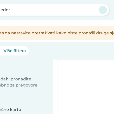
jedor
s da nastavite pretraživati kako biste pronašli druge s
Više filtera
redah: pronađite
ebno za pregovore
lične karte