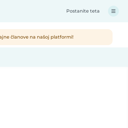
Postanite teta
jajne članove na našoj platformi!