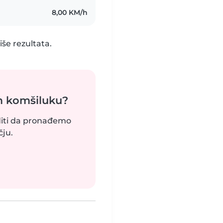
8,00 KM/h
še rezultata.
m komšiluku?
uditi da pronađemo
ju.