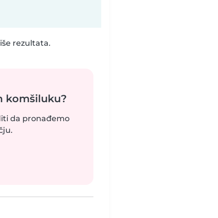
še rezultata.
m komšiluku?
uditi da pronađemo
ju.