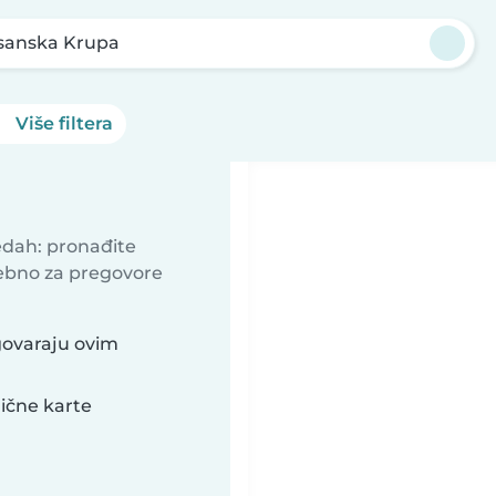
sanska Krupa
Više filtera
redah: pronađite
ebno za pregovore
govaraju ovim
lične karte