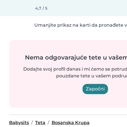
4,7 / 5
Umanjite prikaz na karti da pronađete vi
Nema odgovarajuće tete u vaše
Dodajte svoj profil danas i mi ćemo se potr
pouzdane tete u vašem područ
Započni
Babysits
Teta
Bosanska Krupa