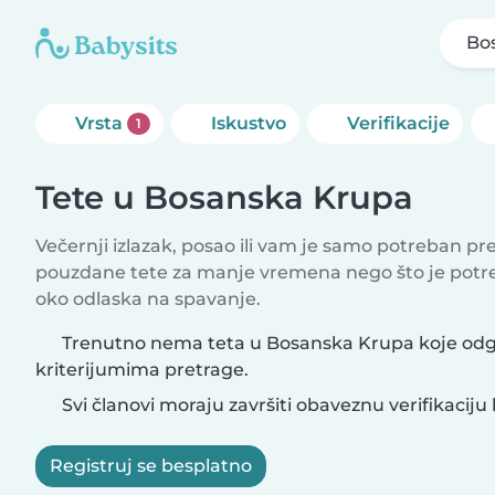
Bo
Vrsta
Iskustvo
Verifikacije
1
Tete u Bosanska Krupa
Večernji izlazak, posao ili vam je samo potreban p
pouzdane tete za manje vremena nego što je potr
oko odlaska na spavanje.
Trenutno nema teta u Bosanska Krupa koje od
kriterijumima pretrage.
Svi članovi moraju završiti obaveznu verifikaciju 
Registruj se besplatno