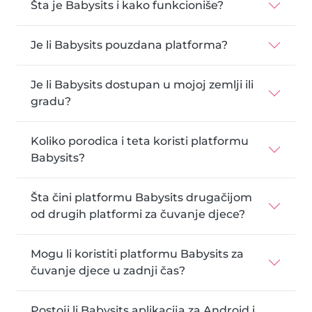
Šta je Babysits i kako funkcioniše?
Je li Babysits pouzdana platforma?
Je li Babysits dostupan u mojoj zemlji ili
gradu?
Koliko porodica i teta koristi platformu
Babysits?
Šta čini platformu Babysits drugačijom
od drugih platformi za čuvanje djece?
Mogu li koristiti platformu Babysits za
čuvanje djece u zadnji čas?
Postoji li Babysits aplikacija za Android i