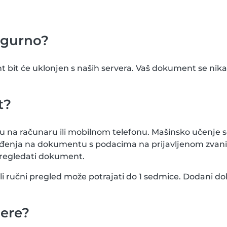
igurno?
bit će uklonjen s naših servera. Vaš dokument se nikad 
t?
u na računaru ili mobilnom telefonu. Mašinsko učenje s
m rođenja na dokumentu s podacima na prijavljenom zv
pregledati dokument.
 ali ručni pregled može potrajati do 1 sedmice. Dodani d
jere?