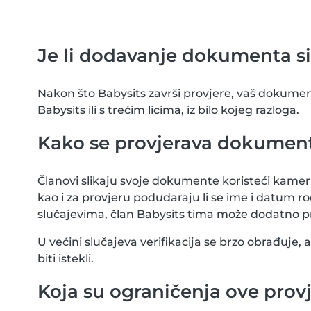
Je li dodavanje dokumenta s
Nakon što Babysits završi provjere, vaš dokument 
Babysits ili s trećim licima, iz bilo kojeg razloga.
Kako se provjerava dokumen
Članovi slikaju svoje dokumente koristeći kamer
kao i za provjeru podudaraju li se ime i datu
slučajevima, član Babysits tima može dodatno 
U većini slučajeva verifikacija se brzo obrađuje,
biti istekli.
Koja su ograničenja ove prov