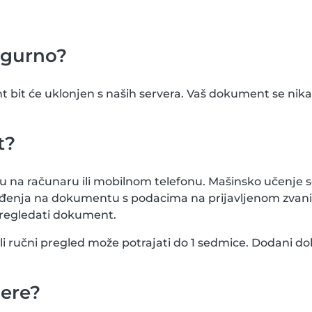
igurno?
bit će uklonjen s naših servera. Vaš dokument se nikad 
t?
u na računaru ili mobilnom telefonu. Mašinsko učenje s
m rođenja na dokumentu s podacima na prijavljenom zv
pregledati dokument.
 ali ručni pregled može potrajati do 1 sedmice. Dodani d
jere?