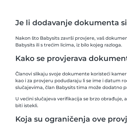
Je li dodavanje dokumenta s
Nakon što Babysits završi provjere, vaš dokument 
Babysits ili s trećim licima, iz bilo kojeg razloga.
Kako se provjerava dokumen
Članovi slikaju svoje dokumente koristeći kamer
kao i za provjeru podudaraju li se ime i datu
slučajevima, član Babysits tima može dodatno 
U većini slučajeva verifikacija se brzo obrađuje,
biti istekli.
Koja su ograničenja ove prov