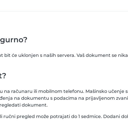
igurno?
bit će uklonjen s naših servera. Vaš dokument se nikad 
t?
u na računaru ili mobilnom telefonu. Mašinsko učenje s
m rođenja na dokumentu s podacima na prijavljenom zv
pregledati dokument.
 ali ručni pregled može potrajati do 1 sedmice. Dodani d