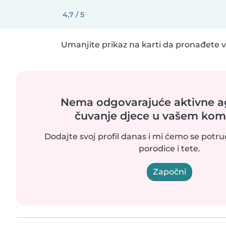
4,7 / 5
Umanjite prikaz na karti da pronađete vi
Nema odgovarajuće aktivne ag
čuvanje djece u vašem kom
Dodajte svoj profil danas i mi ćemo se potr
porodice i tete.
Započni