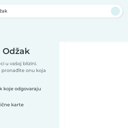
žak
u Odžak
 u vašoj blizini.
 pronađite onu koja
k koje odgovaraju
lične karte