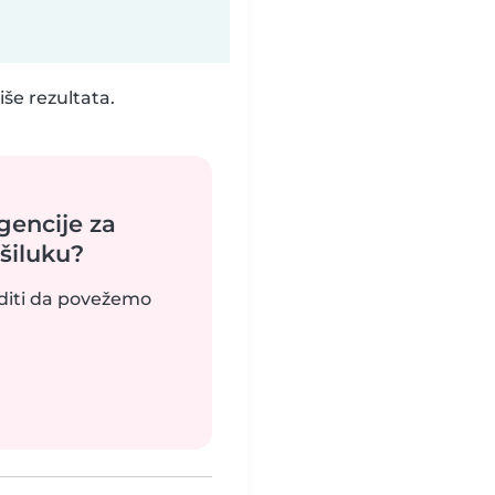
še rezultata.
encije za
šiluku?
uditi da povežemo