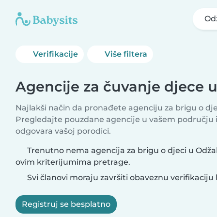
Od
Verifikacije
Više filtera
Agencije za čuvanje djece 
Najlakši način da pronađete agenciju za brigu o djeci
Pregledajte pouzdane agencije u vašem području i
odgovara vašoj porodici.
Trenutno nema agencija za brigu o djeci u Odža
ovim kriterijumima pretrage.
Svi članovi moraju završiti obaveznu verifikaciju 
Registruj se besplatno