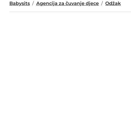
Babysits
Agencija za čuvanje djece
Odžak