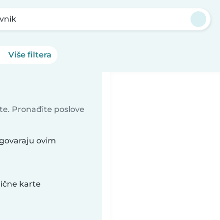
vnik
Više filtera
ite. Pronađite poslove
dgovaraju ovim
lične karte