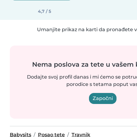
4,7 / 5
Umanjite prikaz na karti da pronađete vi
Nema poslova za tete u vašem
Dodajte svoj profil danas i mi ćemo se potr
porodice s tetama poput vas
Započni
Babysits
Posao tete
Travnik