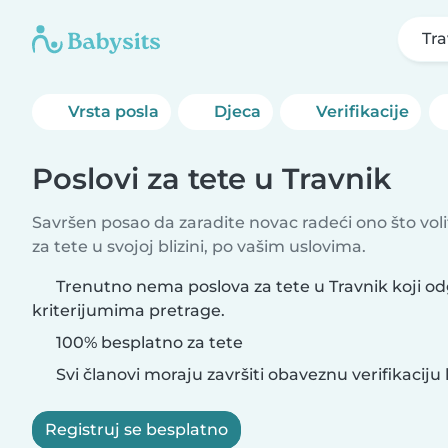
Tra
Vrsta posla
Djeca
Verifikacije
Poslovi za tete u Travnik
Savršen posao da zaradite novac radeći ono što vol
za tete u svojoj blizini, po vašim uslovima.
Trenutno nema poslova za tete u Travnik koji o
kriterijumima pretrage.
100% besplatno za tete
Svi članovi moraju završiti obaveznu verifikaciju 
Registruj se besplatno