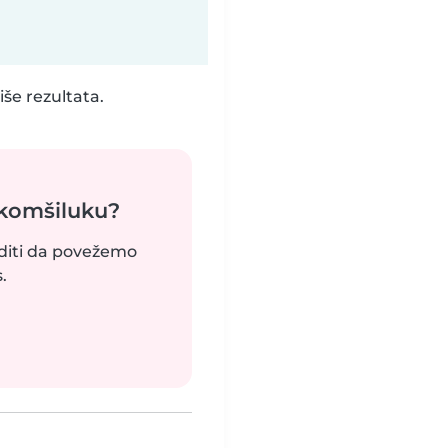
še rezultata.
 komšiluku?
uditi da povežemo
.