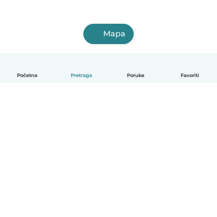
Mapa
Početna
Pretraga
Poruke
Favoriti
Bosanski
Kako radi
Pomoć
Uslovi i privatnost
Cijene
Podaci o kompaniji
Babysits za posao
Standardi zajednice