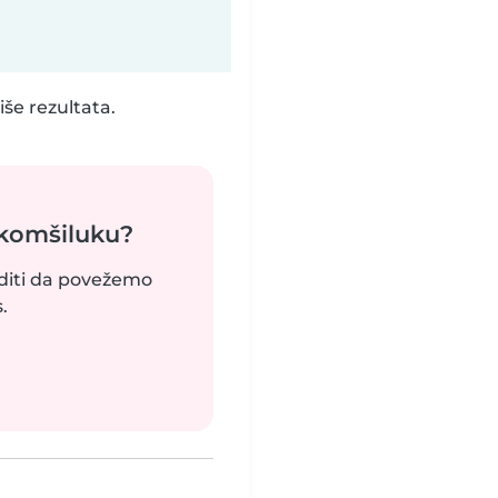
še rezultata.
 komšiluku?
uditi da povežemo
.