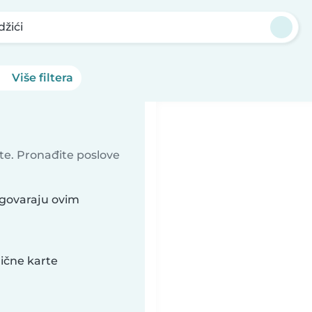
žići
Više filtera
ite. Pronađite poslove
dgovaraju ovim
lične karte