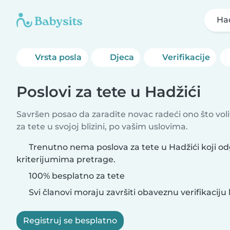
Had
Vrsta posla
Djeca
Verifikacije
Poslovi za tete u Hadžići
Savršen posao da zaradite novac radeći ono što vol
za tete u svojoj blizini, po vašim uslovima.
Trenutno nema poslova za tete u Hadžići koji o
kriterijumima pretrage.
100% besplatno za tete
Svi članovi moraju završiti obaveznu verifikaciju 
Registruj se besplatno