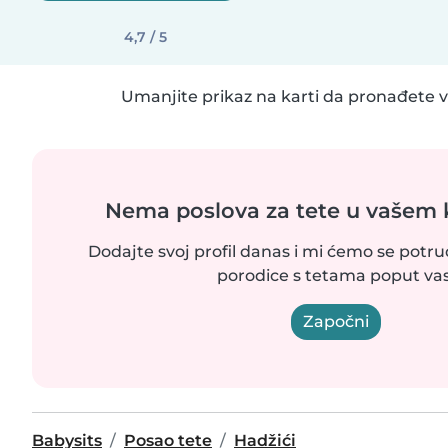
4,7 / 5
Umanjite prikaz na karti da pronađete vi
Nema poslova za tete u vašem
Dodajte svoj profil danas i mi ćemo se potr
porodice s tetama poput vas
Započni
Babysits
Posao tete
Hadžići