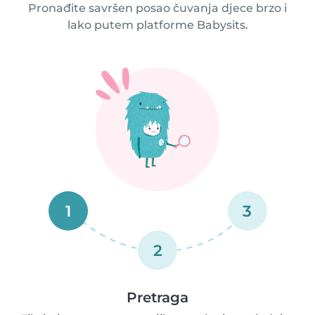
Pronađite savršen posao čuvanja djece brzo i
lako putem platforme Babysits.
1
3
2
Pretraga