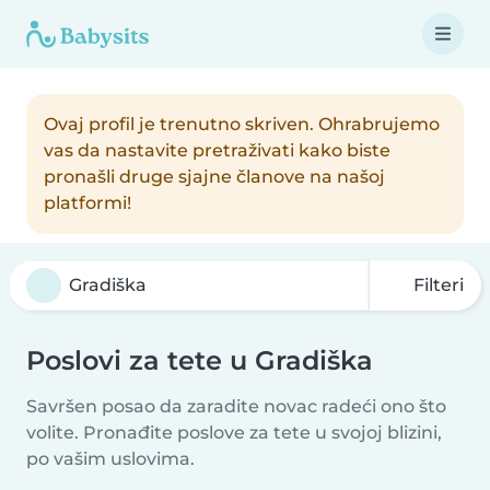
Ovaj profil je trenutno skriven. Ohrabrujemo
vas da nastavite pretraživati kako biste
pronašli druge sjajne članove na našoj
platformi!
Filteri
Poslovi za tete u Gradiška
Savršen posao da zaradite novac radeći ono što
volite. Pronađite poslove za tete u svojoj blizini,
po vašim uslovima.