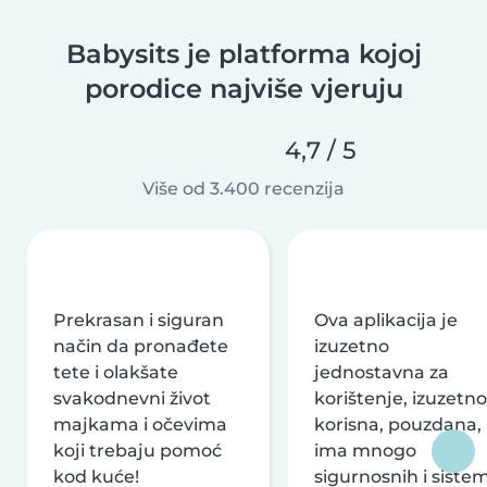
Babysits je platforma kojoj
porodice najviše vjeruju
4,7 / 5
Više od 3.400 recenzija
Prekrasan i siguran
Ova aplikacija je
način da pronađete
izuzetno
tete i olakšate
jednostavna za
svakodnevni život
korištenje, izuzetno
majkama i očevima
korisna, pouzdana,
koji trebaju pomoć
ima mnogo
kod kuće!
sigurnosnih i siste