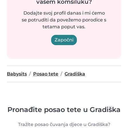
vašem komšiluku?
Dodajte svoj profil danas i mi ćemo
se potruditi da povežemo porodice s
tetama poput vas.
Započni
Babysits
Posao tete
Gradiška
Pronađite posao tete u Gradiška
Tražite posao čuvanja djece u Gradiška?