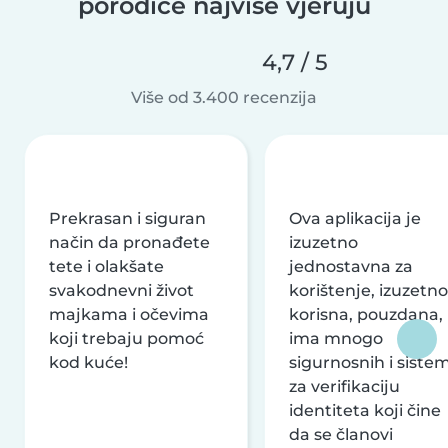
porodice najviše vjeruju
4,7 / 5
Više od 3.400 recenzija
Prekrasan i siguran
Ova aplikacija je
način da pronađete
izuzetno
tete i olakšate
jednostavna za
svakodnevni život
korištenje, izuzetno
majkama i očevima
korisna, pouzdana,
koji trebaju pomoć
ima mnogo
kod kuće!
sigurnosnih i siste
za verifikaciju
identiteta koji čine
da se članovi