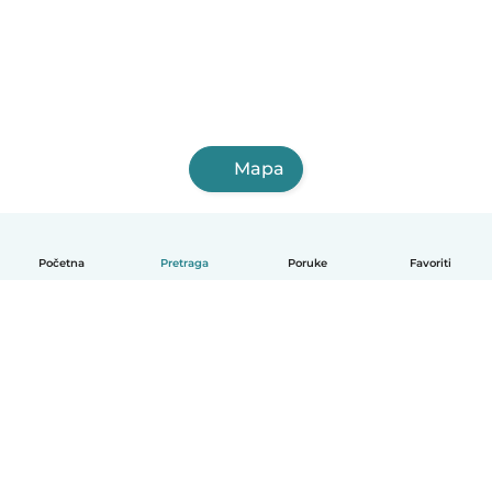
Mapa
Početna
Pretraga
Poruke
Favoriti
Bosanski
Kako radi
Pomoć
Uslovi i privatnost
Cijene
Podaci o kompaniji
Babysits za posao