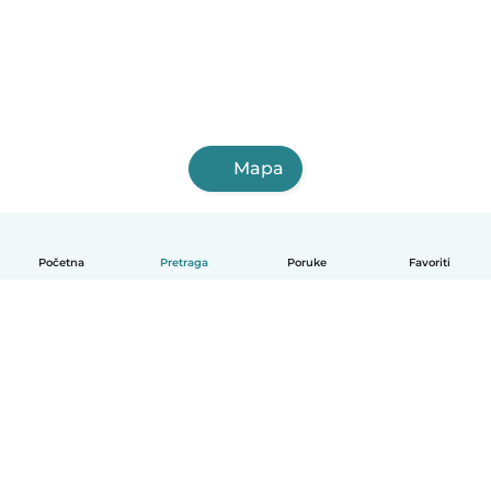
Mapa
Početna
Pretraga
Poruke
Favoriti
Bosanski
Kako radi
Pomoć
Uslovi i privatnost
Cijene
Podaci o kompaniji
Babysits za posao