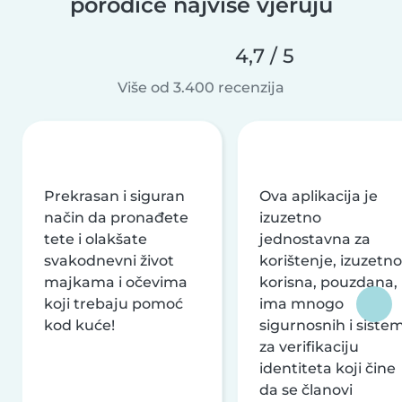
porodice najviše vjeruju
4,7 / 5
Više od 3.400 recenzija
Prekrasan i siguran
Ova aplikacija je
način da pronađete
izuzetno
tete i olakšate
jednostavna za
svakodnevni život
korištenje, izuzetno
majkama i očevima
korisna, pouzdana,
koji trebaju pomoć
ima mnogo
kod kuće!
sigurnosnih i siste
za verifikaciju
identiteta koji čine
da se članovi