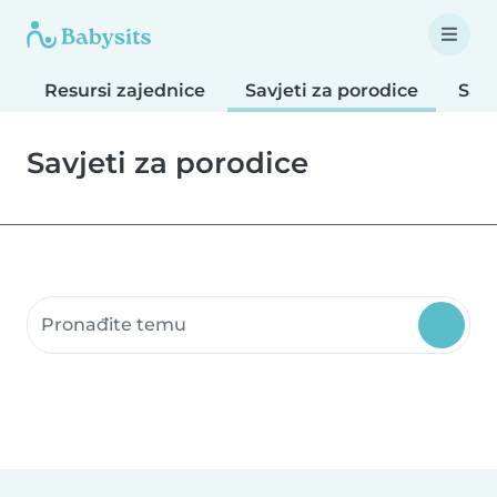
Resursi zajednice
Savjeti za porodice
Savj
Savjeti za porodice
Pretražite resurse zajednice