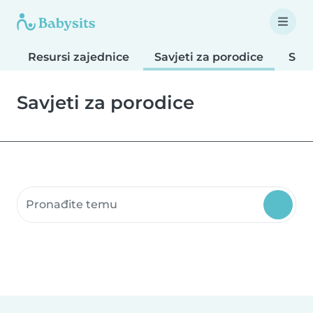
Resursi zajednice
Savjeti za porodice
Savj
Savjeti za porodice
Pretražite resurse zajednice