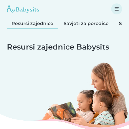
Resursi zajednice
Savjeti za porodice
Savj
Resursi zajednice Babysits