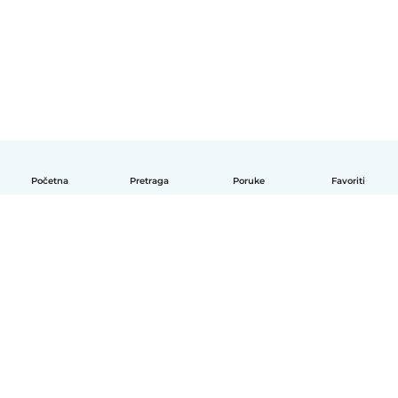
Početna
Pretraga
Poruke
Favoriti
Bosanski
Kako radi
Pomoć
Uslovi i privatnost
Cijene